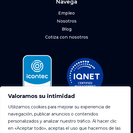
Navega
Empleo
Nosotros
Blog
Cotiza con nosotros
Valoramos su intimidad
SC-2002137
Utilizamos cookies para mejorar su experiencia de
navegación, publicar anuncios o contenidos
personalizados y analizar nuestro tráfico. Al hacer clic
Desarrollado por
20S
en «Aceptar todo», aceptas el uso que hacemos de las